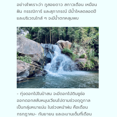
อย่างไพเราะว่า ภูสอยดาว สกาวเดือน เหมือน
ฝัน กรรณิการ์ และสุภาภรณ์ มีน้ำไหลตลอดปี
และบริเวณใกล้ ๆ จะมีน้ำตกหลุมพบ
- ทุ่งดอกไม้ในป่าสน จะมีดอกไม้ดินชูช่อ
ออกดอกสลับหมุนเวียนไปตามช่วงฤดูกาล
เป็นกลุ่มหนาแน่น ในช่วงหน้าฝน คือเดือน
กรกฎาคม- กันยายน และจะบานเต็มที่เดือน