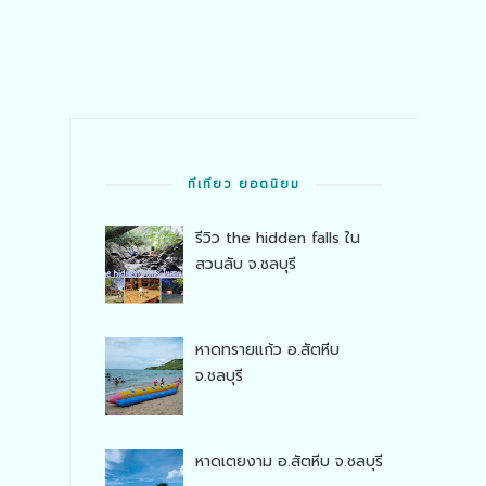
ที่เที่ยว ยอดนิยม
รีวิว the hidden falls ใน
สวนลับ จ.ชลบุรี
หาดทรายแก้ว อ.สัตหีบ
จ.ชลบุรี
หาดเตยงาม อ.สัตหีบ จ.ชลบุรี