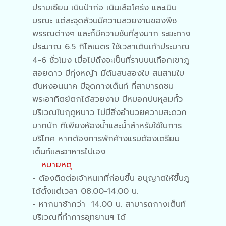
ปราบเซียน เนินป่าก่อ เนินเสือโคร่ง และเนิน
มรณะ แต่ละจุดล้วนมีความสวยงามของพืช
พรรณต่างๆ และก็มีความชันที่สูงมาก ระยะทาง
ประมาณ 6.5 กิโลเมตร ใช้เวลาเดินเท้าประมาณ
4-6 ชั่วโมง เมื่อไปถึงจะเป็นที่ราบบนเทือกเขาภู
สอยดาว มีทุ่งหญ้า มีต้นสนสองใบ สนสามใบ
ต้นหงอนนาค มีจุดกางเต็นท์ ที่สามารถชม
พระอาทิตย์ตกได้สวยงาม มีหมอกปบหุลมทั้ว
บริเวณในฤดูหนาว ไม่มีสิ่งอำนวยความสะดวก
มากนัก ทีเพียงห้องน้ำและน้ำสำหรับใช้ในการ
บริโภค หากต้องการพักค้างแรมต้องเตรียม
เต็นท์และอาหารไปเอง
หมายหตุ
- ต้องติดต่อเจ้าหนเาที่ก่อนขึ้น อนุญาตให้ขึ้นภู
ได้ตั้งแต่เวลา 08.00-14.00 น.
- หากมาช้ากว่า 14.00 น. สามารถกางเต็นท์
บริเวณที่ทำการอุทยานฯ ได้