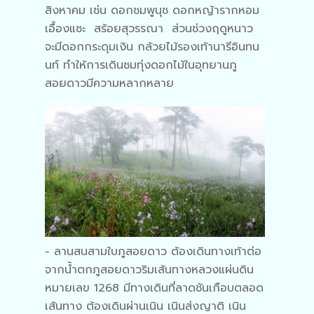
สิงหาคม เช่น ดอกชมพูนุช ดอกหญ้ารากหอม
เอื้องแซะ สร้อยสุวรรณา ส่วนช่วงฤดูหนาว
จะมีดอกกระดุมเงิน กล้วยไม้รองเท้านารีอินทน
นท์ ทำให้การเดินชมทุ่งดอกไม้ในอุทยานภู
สอยดาวมีความหลากหลาย
- ลานสนสามใบภูสอยดาว ต้องเดินทางเท้าต่อ
จากน้ำตกภูสอยดาวริมเส้นทางหลวงแผ่นดิน
หมายเลข 1268 มีทางเดินที่ลาดชันเกือบตลอด
เส้นทาง ต้องเดินผ่านเนิน เนินส่งญาติ เนิน