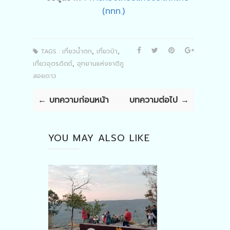
(ททท.)
,
,
TAGS :
เที่ยวน้ำตก
เที่ยวป่า
,
เที่ยวอุตรดิตถ์
อุทยานแห่งชาติภู
สอยดาว
← บทความก่อนหน้า
บทความต่อไป →
YOU MAY ALSO LIKE