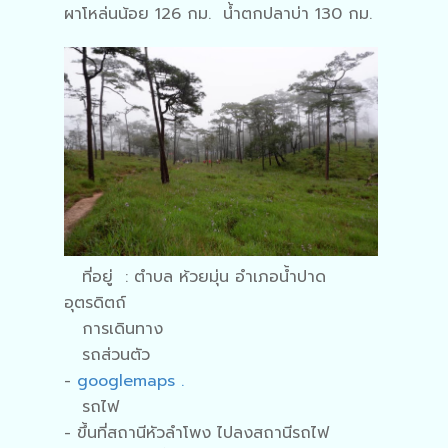
ผาโหล่นน้อย 126 กม. น้ําตกปลาบ่า 130 กม.
ที่อยู่ : ตำบล ห้วยมุ่น อำเภอน้ำปาด
อุตรดิตถ์
การเดินทาง
รถส่วนตัว
-
googlemaps .
รถไฟ
- ขึ้นที่สถานีหัวลำโพง ไปลงสถานีรถไฟ