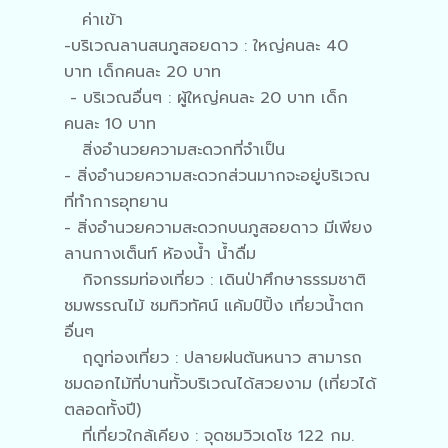
ค่าเข้า
-บริเวณลานสนภูสอยดาว : ใหญ่คนละ 40
บาท เด็กคนละ 20 บาท
- บริเวณอื่นๆ : ผู้ใหญ่คนละ 20 บาท เด็ก
คนละ 10 บาท
สิ่งอำนวยความสะดวกที่จำเป็น
- สิ่งอำนวยความสะดวกส่วนมากจะอยู่บริเวณ
ที่ทำการอุทยาน
- สิ่งอำนวยความสะดวกบนภูสอยดาว มีเพียง
ลานกางเต็นท์ ห้องน้ำ น้ำดื่ม
กิจกรรมท่องเที่ยว : เดินป่าศึกษาธรรมชาติ
ชมพรรณไม้ ชมทิวทัศน์ แค้มป์ปิ้ง เที่ยวน้ำตก
อื่นๆ
ฤดูท่องเที่ยว : ปลายฝนต้นหนาว สามารถ
ชมดอกไม้ที่บานทั้วบริเวณได้สวยงาม (เที่ยวได้
ตลอดทั้งปี)
ที่เที่ยวใกล้เคียง : จุดชมวิวเดโช 122 กม.