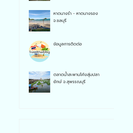
หาดนางรำ - หาดนางรอง
จ.ชลบุรี
ข้อมูลการติดต่อ
ตลาดน้ำสะพานโค้งสุ่มปลา
ยักษ์ จ.สุพรรณบุรี