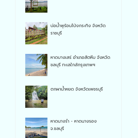
บ่อน้ำพุร้อนโป่งกระทิง จังหวัด
ราชบุรี
หาดบางเสร่ อำเภอสัตหีบ จังหวัด
ชลบุรี ทะเลใกล้กรุงเทพฯ
ตกผาน้ำหยด จังหวัดเพชรบุรี
หาดนางรำ - หาดนางรอง
จ.ชลบุรี