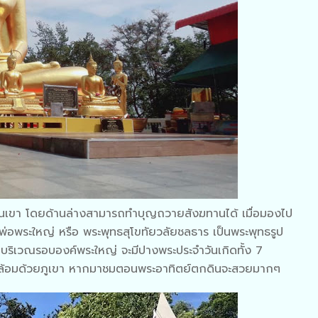
นินเขา โดยด้านล่างสามารถทำบุญถวายสังฆทานได้ เมื่อมองไป
วงพ่อพระใหญ่ หรือ พระพุทธสุโขทัยวลัยชลธาร เป็นพระพุทธรูป
้ว บริเวณรอบองค์พระใหญ่ จะมีปางพระประจำวันเกิดทั้ง 7
ดบล้อมด้วยภูเขา หากมาชมตอนพระอาทิตย์ตกดินจะสวยมากๆ