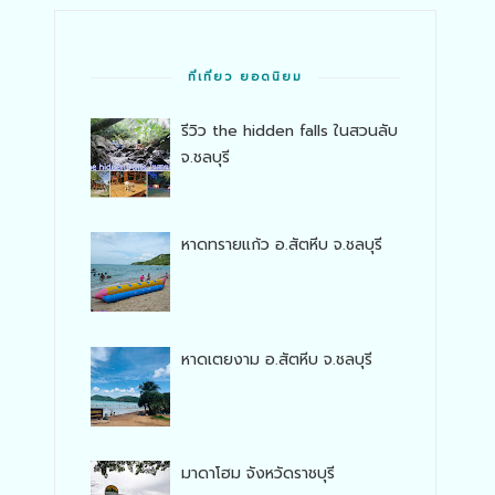
ที่เที่ยว ยอดนิยม
รีวิว the hidden falls ในสวนลับ
จ.ชลบุรี
หาดทรายแก้ว อ.สัตหีบ จ.ชลบุรี
หาดเตยงาม อ.สัตหีบ จ.ชลบุรี
มาดาโฮม จังหวัดราชบุรี