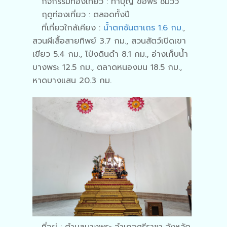
กิจกรรมท่องเที่ยว : ทำบุญ ขอพร ชมวิว
ฤดูท่องเที่ยว : ตลอดทั้งปี
ที่เที่ยวใกล้เคียง :
น้ำตกชันตาเถร 1.6 กม.
,
สวนผีเสื้อสายทิพย์ 3.7 กม., สวนสัตว์เปิดเขา
เขียว 5.4 กม., โป่งดินดำ 8.1 กม., อ่างเก็บน้ํา
บางพระ 12.5 กม., ตลาดหนองมน 18.5 กม.,
หาดบางแสน 20.3 กม.