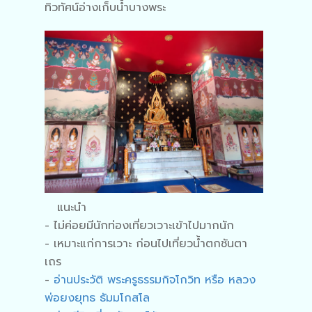
ทิวทัศน์อ่างเก็บน้ำบางพระ
แนะนำ
- ไม่ค่อยมีนักท่องเที่ยวเวาะเข้าไปมากนัก
- เหมาะแก่การเวาะ ก่อนไปเที่ยวน้ำตกชันตา
เถร
-
อ่านประวัติ พระครูธรรมกิจโกวิท หรือ หลวง
พ่อยงยุทธ ธัมมโกสโล