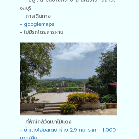
ที่อยู่ : ตำบลบางพระ อำเภอศรีราชา จังหวัด
ชลบุรี
การเดินทาง
-
googlemaps
- ไม่มีรถโดยสารผ่าน
ที่พักใกล้วัดเขาไม้แดง
-
ย่าเต๋งโฮมสเตย์ ห่าง 2.9 กม. ราคา 1,000
บาท/คืน