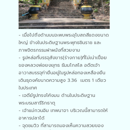
- เมื่อไปถึงด้านบนจะพบพระอุโบสถสีแดงขนาด
ใหญ่ ข้างในประดิษฐานพระพุทธชินราช และ
ภาพจิตรกรรมฝาผนังที่สวยงาม
- รูปหล่อที่บรรจุสังขาร(ร่างกาย)ที่ไม่เน่าเปื่อย
ของหลวงพ่อยงยุทธ ธัมมโกสโล อดีตเจ้า
อาวาสบรรจุท่ายืนอยู่ในรูปหล่อทองเหลืองยืน
เดินธุดงค์ขนาดความสูง 3.36 เมตร 1 เดียว
ในประเทศ
- เจดีย์รูปทรงโค้งมน ด้านในประดิษฐาน
พระบรมสารีริกธาตุ
- เจ้าแม่กวนอิม เทพนาจา บริเวณนี้สามารถให้
อาหารปลาได้
- จุดชมวิว ที่สามารถมองเห็นความสวยของ