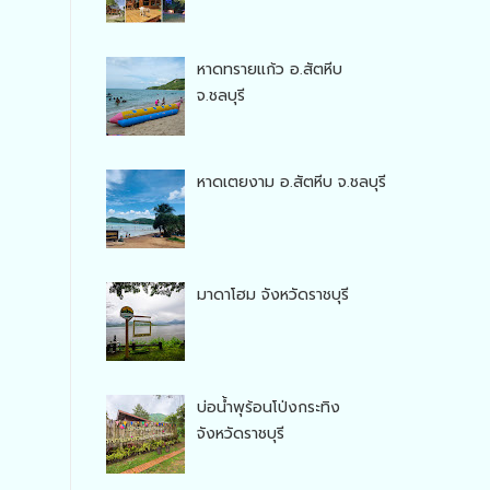
หาดทรายแก้ว อ.สัตหีบ
จ.ชลบุรี
หาดเตยงาม อ.สัตหีบ จ.ชลบุรี
มาดาโฮม จังหวัดราชบุรี
บ่อน้ำพุร้อนโป่งกระทิง
จังหวัดราชบุรี