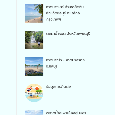
หาดบางเสร่ อำเภอสัตหีบ
จังหวัดชลบุรี ทะเลใกล้
กรุงเทพฯ
ตกผาน้ำหยด จังหวัดเพชรบุรี
หาดนางรำ - หาดนางรอง
จ.ชลบุรี
ข้อมูลการติดต่อ
ตลาดน้ำสะพานโค้งสุ่มปลา