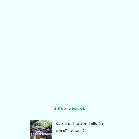
ที่เที่ยว ยอดนิยม
รีวิว the hidden falls ใน
สวนลับ จ.ชลบุรี