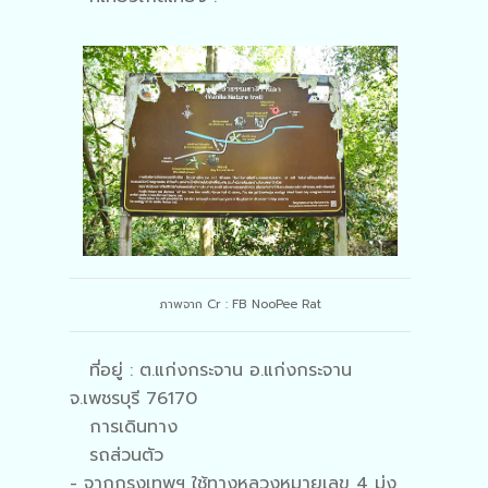
ภาพจาก Cr : FB NooPee Rat
ที่อยู่ : ต.แก่งกระจาน อ.แก่งกระจาน
จ.เพชรบุรี 76170
การเดินทาง
รถส่วนตัว
- จากกรุงเทพฯ ใช้ทางหลวงหมายเลข 4 มุ่ง