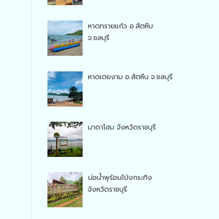
หาดทรายแก้ว อ.สัตหีบ
จ.ชลบุรี
หาดเตยงาม อ.สัตหีบ จ.ชลบุรี
มาดาโฮม จังหวัดราชบุรี
บ่อน้ำพุร้อนโป่งกระทิง
จังหวัดราชบุรี