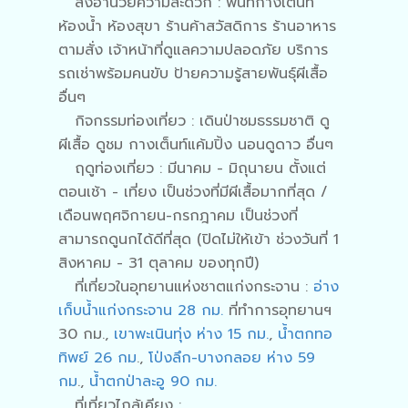
สิ่งอำนวยความสะดวก : พื้นที่กางเต้นท์
ห้องน้ำ ห้องสุขา ร้านค้าสวัสดิการ ร้านอาหาร
ตามสั่ง เจ้าหน้าที่ดูแลความปลอดภัย บริการ
รถเช่าพร้อมคนขับ ป้ายความรู้สายพันธุ์ผีเสื้อ
อื่นๆ
กิจกรรมท่องเที่ยว : เดินป่าชมธรรมชาติ ดู
ผีเสื้อ ดูชม กางเต็นท์แค้มปิ้ง นอนดูดาว อื่นๆ
ฤดูท่องเที่ยว : มีนาคม - มิถุนายน ตั้งแต่
ตอนเช้า - เที่ยง เป็นช่วงที่มีผีเสื้อมากที่สุด /
เดือนพฤศจิกายน-กรกฎาคม เป็นช่วงที่
สามารถดูนกได้ดีที่สุด (ปิดไม่ให้เข้า ช่วงวันที่ 1
สิงหาคม - 31 ตุลาคม ของทุกปี)
ที่เที่ยวในอุทยานแห่งชาตแก่งกระจาน :
อ่าง
เก็บน้ำแก่งกระจาน 28 กม.
ที่ทำการอุทยานฯ
30 กม.,
เขาพะเนินทุ่ง ห่าง 15 กม.
,
น้ำตกทอ
ทิพย์ 26 กม
.,
โป่งลึก-บางกลอย ห่าง 59
กม
.,
น้ำตกป่าละอู 90 กม.
ที่เที่ยวไกล้เคียง :