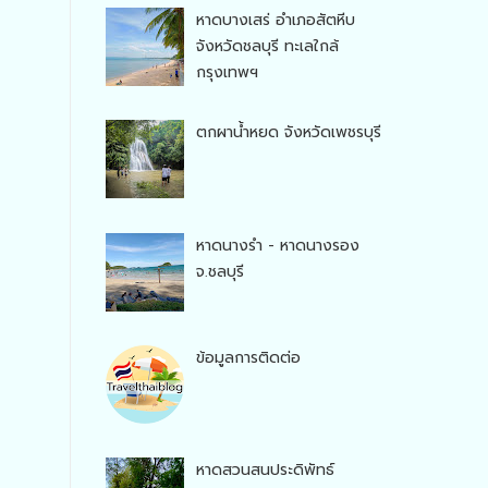
หาดบางเสร่ อำเภอสัตหีบ
จังหวัดชลบุรี ทะเลใกล้
กรุงเทพฯ
ตกผาน้ำหยด จังหวัดเพชรบุรี
หาดนางรำ - หาดนางรอง
จ.ชลบุรี
ข้อมูลการติดต่อ
หาดสวนสนประดิพัทธ์