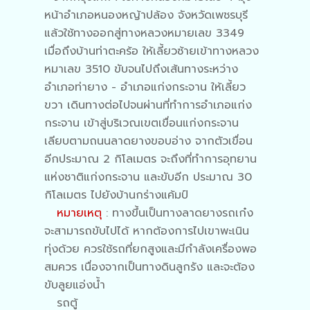
หน้าอำเภอหนองหญ้าปล้อง จังหวัดเพชรบุรี
แล้วใช้ทางออกสู่ทางหลวงหมายเลข 3349
เมื่อถึงบ้านท่าตะคร้อ ให้เลี้ยวซ้ายเข้าทางหลวง
หมาเลข 3510 ขับจนไปถึงเส้นทางระหว่าง
อำเภอท่ายาง - อำเภอแก่งกระจาน ให้เลี้ยว
ขวา เดินทางต่อไปจนผ่านที่ทำการอำเภอแก่ง
กระจาน เข้าสู่บริเวณเขตเขื่อนแก่งกระจาน
เลียบตามถนนลาดยางขอบอ่าง จากตัวเขื่อน
อีกประมาณ 2 กิโลเมตร จะถึงที่ทำการอุทยาน
แห่งชาติแก่งกระจาน และขับอีก ประมาณ 30
กิโลเมตร ไปยังบ้านกร่างแค้มป์
หมายเหตุ
: ทางขึ้นเป็นทางลาดยางรถเก๋ง
จะสามารถขับไปได้ หากต้องการไปเขาพะเนิน
ทุ่งด้วย ควรใช้รถที่ยกสูงและมีกำลังเครื่องพอ
สมควร เนื่องจากเป็นทางดินลูกรัง และจะต้อง
ขับลูยแอ่งน้ำ
รถตู้