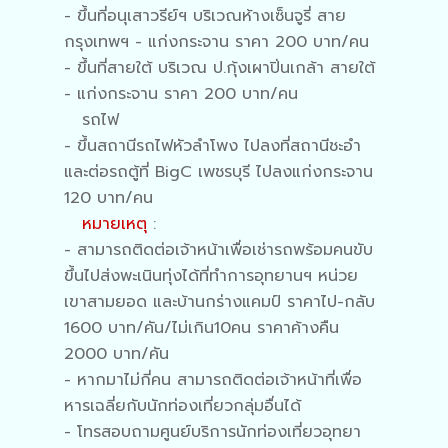
- ขึ้นที่อนุเสาวรีย์ฯ บริเวณห้างเซ็นจูรี่ สาย
กรุงเทพฯ - แก่งกระจาน ราคา 200 บาท/คน
- ขึ้นที่สายใต้ บริเวณ ป.กุ้งเผาปิ่นเกล้า สายใต้
- แก่งกระจาน ราคา 200 บาท/คน
รถไฟ
- ขึ้นสถานีรถไฟหัวลำโพง ไปลงที่สถานีชะอำ
และต่อรถตู้ที่ BigC เพชรบุรี ไปลงแก่งกระจาน
120 บาท/คน
หมายเหตุ
:
- สามารถติดต่อเจ้าหน้าเพื่อเช่ารถพร้อมคนขับ
ขึ้นไปส่งพะเนินทุ่งได้ที่ทำการอุทยานฯ หน่วย
เขาสามยอด และบ้านกร่างแคมป์ ราคาไป-กลับ
1600 บาท/คัน/ไม่เกิน10คน ราคาค้างคืน
2000 บาท/คัน
- หากมาไม่กี่คน สามารถติดต่อเจ้าหน้าที่เพื่อ
หารเฉลี่ยกับนักท่องเที่ยวกลุ่มอื่นได้
- โทรสอบถามศูนย์บริการนักท่องเที่ยวอุทยา