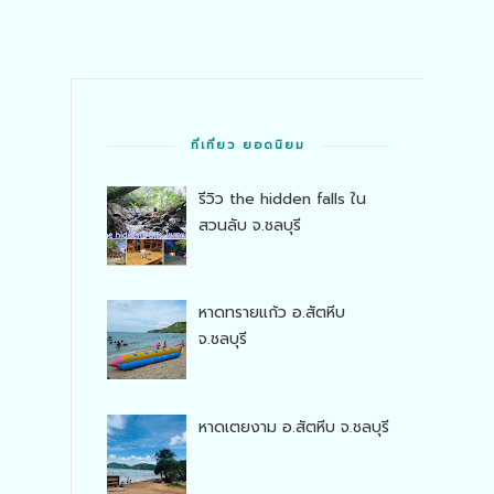
ที่เที่ยว ยอดนิยม
รีวิว the hidden falls ใน
สวนลับ จ.ชลบุรี
หาดทรายแก้ว อ.สัตหีบ
จ.ชลบุรี
หาดเตยงาม อ.สัตหีบ จ.ชลบุรี