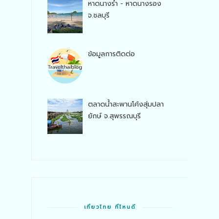
หาดนางรำ - หาดนางรอง
จ.ชลบุรี
ข้อมูลการติดต่อ
ตลาดน้ำสะพานโค้งสุ่มปลา
ยักษ์ จ.สุพรรณบุรี
เที่ยวไทย ที่ไหนดี