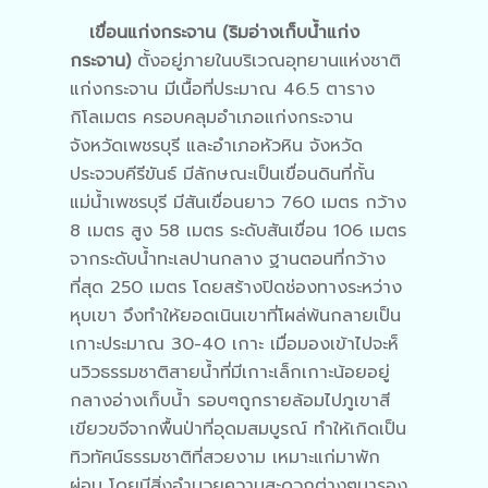
เขื่อนแก่งกระจาน (ริมอ่างเก็บน้ำแก่ง
กระจาน)
ตั้งอยู่ภายในบริเวณอุทยานแห่งชาติ
แก่งกระจาน มีเนื้อที่ประมาณ 46.5 ตาราง
กิโลเมตร ครอบคลุมอำเภอแก่งกระจาน
จังหวัดเพชรบุรี และอำเภอหัวหิน จังหวัด
ประจวบคีรีขันธ์ มีลักษณะเป็นเขื่อนดินที่กั้น
แม่น้ำเพชรบุรี มีสันเขื่อนยาว 760 เมตร กว้าง
8 เมตร สูง 58 เมตร ระดับสันเขื่อน 106 เมตร
จากระดับน้ำทะเลปานกลาง ฐานตอนที่กว้าง
ที่สุด 250 เมตร โดยสร้างปิดช่องทางระหว่าง
หุบเขา จึงทำให้ยอดเนินเขาที่โผล่พ้นกลายเป็น
เกาะประมาณ 30-40 เกาะ เมื่อมองเข้าไปจะห็
นวิวธรรมชาติสายน้ำที่มีเกาะเล็กเกาะน้อยอยู่
กลางอ่างเก็บน้ำ รอบๆถูกรายล้อมไปภูเขาสี
เขียวขจีจากพื้นป่าที่อุดมสมบูรณ์ ทำให้เกิดเป็น
ทิวทัศน์ธรรมชาติที่สวยงาม เหมาะแก่มาพัก
ผ่อน โดยมีสิ่งอำนวยความสะดวกต่างๆมารอง