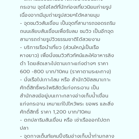
กระจาน จุดไฮไลต์ที่นักท่องเที่ยวนิยมภ่ายรูป
เนื่องจากมีมุมถ่ายรูปสวยๆได้หลายมุม
- จุดชมวิวสันเขื่อน เป็นจุดที่สามารถจอดรถริม
ถนนเลียบสันเขื่อนเพื่อรับลม ชมวิว เป็นอีกจุด
สามารถถ่ายรูปวิวธรรมชาติได้สวยงาม
- บริการเรือนำเที่ยว (ส่วนใหญ่เป็นเรือ
หางยาว) เพื่อนั่งชมวิวทิวทัศน์และให้อาหารลิง
ดำ โดยลัดเลาะไปตามเกาะแก่งต่างๆ ราคา
600 -800 บาท/10คน (ราคาตามระยะทาง)
- นั่งเรือไปเกาะโสม หรือ สำนักวิปัสสนาเกาะ
ศักดิ์สิทธิ์พระโพธิสัตว์แก่งกระจาน เป็น
สำนักสงฆ์อยู่บนเกาะกลางอ่างเก็บน้ำเขื่อน
แก่งกระจาน เหมาแก่ไปไหว้พระ ขอพร และสิ่ง
ศักดิ์สิทธิ์ ราคา 1,200 บาท/10คน
- ตกปลาริมสันเขื่อน หรือ เช่าเรือออกไปตก
ปลา
- จุดกางเต็นท์แคมปิ้งริมอ่างเก็บน้ำท่ามกลาง