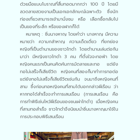
ด้วยมือแบบโบราณที่สื่บทอดมากกว่า 100 ปี โดยมี
ลวดลายสวยงามเป็นเอกเอกลักษณ์เฉพาะตัว ซึ่งนัก
ท่องเที่ยวสามารถเข้ามานั่งชม หรือ เลือกซื้อกลับไป
เป็นของที่ระลึก หรือของฝากก็ได้
หมาเหตุ : ซิ่นนางหาญ โดยคำว่า นางหาญ มีความ
หมายว่า ความกล้าหาญ ความเด็ดเดี่ยว ที่ยกย่อง
หญิงที่เป็นตำนานของชาวไทดำ โดยตำนานเล่นต่อกัน
มาว่า มีหญิงชาวไทดำ 3 คน ที่ตั้งใจจะทอพ้า โดย
หญิงคนแรกเป็นคนคิดค้นการมัดลายและทอ แต่ยัง
ทอไม่เสร็จก็เสียขีวิต หญิงคนที่สองก็มาทำการทอต่อ
แต่ยังทอไม่เสร็จก็เสียขีวิตเช่นกัน จนมาถึงหญิงคนที่
สาม ซึ้่งก่อนทอหญิงคนที่สามได้บอกกล่าวผีเรือน ว่า
หากทอได้สำเร็จจะทำการเสนเรือน (การเสนเรือน คือ
การทำพิธีเซ่นไหว้ผีเรีอนของชนเผ่าไทดำ) เมื่อหญิงคน
ที่สามทอสำเร็จ ชาวไทดำจึงนิยมนำซิ่นนางหาญมาใช้ใน
การประกอบพิธีเสนเรือน