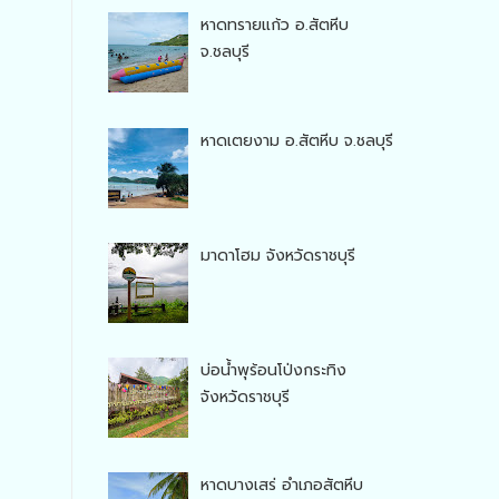
หาดทรายแก้ว อ.สัตหีบ
จ.ชลบุรี
หาดเตยงาม อ.สัตหีบ จ.ชลบุรี
มาดาโฮม จังหวัดราชบุรี
บ่อน้ำพุร้อนโป่งกระทิง
จังหวัดราชบุรี
หาดบางเสร่ อำเภอสัตหีบ