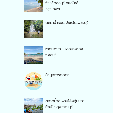
จังหวัดชลบุรี ทะเลใกล้
กรุงเทพฯ
ตกผาน้ำหยด จังหวัดเพชรบุรี
หาดนางรำ - หาดนางรอง
จ.ชลบุรี
ข้อมูลการติดต่อ
ตลาดน้ำสะพานโค้งสุ่มปลา
ยักษ์ จ.สุพรรณบุรี