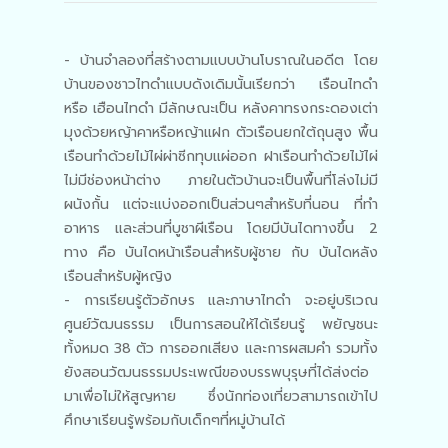
- บ้านจำลองที่สร้างตามแบบบ้านโบราณในอดีต โดย
บ้านของชาวไทดำแบบดังเดิมนั้นเรียกว่า เรือนไทดำ
หรือ เฮือนไทดำ มีลักษณะเป็น หลังคาทรงกระดองเต่า
มุงด้วยหญ้าคาหรือหญ้าแฝก ตัวเรือนยกใต้ถุนสูง พื้น
เรือนทำด้วยไม้ไผ่ผ่าซีกทุบแผ่ออก ฝาเรือนทำด้วยไม้ไผ่
ไม่มีช่องหน้าต่าง ภายในตัวบ้านจะเป็นพื้นที่โล่งไม่มี
ผนังกั้น แต่จะแบ่งออกเป็นส่วนๆสำหรับที่นอน ที่ทำ
อาหาร และส่วนที่บูชาผีเรือน โดยมีบันไดทางขึ้น 2
ทาง คือ บันไดหน้าเรือนสำหรับผู้ชาย กับ บันไดหลัง
เรือนสำหรับผู้หญิง
- การเรียนรู้ตัวอักษร และภาษาไทดำ จะอยู่บริเวณ
ศูนย์วัฒนธรรม เป็นการสอนให้ได้เรียนรู้ พยัญชนะ
ทั้งหมด 38 ตัว การออกเสียง และการผสมคำ รวมทั้ง
ยังสอนวัฒนธรรมประเพณีของบรรพบุรุษที่ได้ส่งต่อ
มาเพื่อไม่ให้สูญหาย ซึ่งนักท่องเที่ยวสามารถเข้าไป
ศึกษาเรียนรู้พร้อมกับเด็กๆที่หมู่บ้านได้