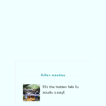
ที่เที่ยว ยอดนิยม
รีวิว the hidden falls ใน
สวนลับ จ.ชลบุรี