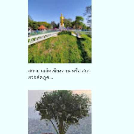
สกายวอล์คเชียงคาน หรือ สกา
ยวอล์คภูค...